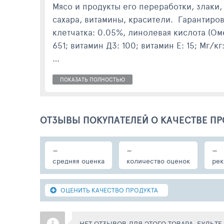
Мясо и продукты его переработки, злаки,
сахара, витамины, красители. Гарантиров
клетчатка: 0.05%, линолевая кислота (Оме
651; витамин Д3: 100; витамин E: 15; Мг/кг:
Для взрослой кошки среднего веса (4кг)
ПОКАЗАТЬ ПОЛНОСТЬЮ
приема. Значения рассчитаны для кошек
всегда была чистая, свежая питьевая вода
ОТЗЫВЫ ПОКУПАТЕЛЕЙ О КАЧЕСТВЕ ПР
-
-
-
средняя оценка
количество оценок
рек
ОЦЕНИТЬ КАЧЕСТВО ПРОДУКТА
НЕТ ОТЗЫВОВ ДЛЯ ЭТОГО ТОВАРА, БУДЬТ