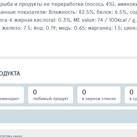
 рыба и продукты ее переработки (лосось 4%), аминок
анные показатели: Влажность: 82.5%, белок: 6.5%, со
га-6 жирная кислота): 0.3%, ME value: 74 / 100kcal / 
 железо: 7.5; йод: 0.19; медь: 0.65; марганец: 1.5; цинк:
 требуется примерно 3-4 пакетика в день. Кормление 
 с умеренной активностью. Подавать корм комнатной
.
ОДУКТА
0
0
0
омендуют
любимый продукт
в черном списке
в с
Е ПЕРВЫМИ!