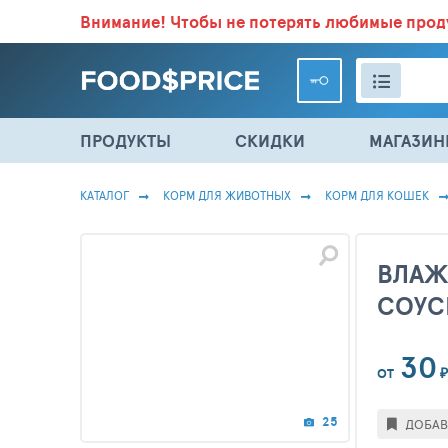
Внимание!
Чтобы не потерять любимые про
ВСЕ СКИДКИ И ВЫГОДНЫЕ ЦЕНЫ НА ПРОДУКТЫ В МА
ПРОДУКТЫ
СКИДКИ
МАГАЗИ
КАТАЛОГ
КОРМ ДЛЯ ЖИВОТНЫХ
КОРМ ДЛЯ КОШЕК
ВЛАЖ
СОУСЕ
30
₽
ОТ
25
ДОБАВ