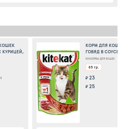
 КОШЕК
КОРМ ДЛЯ КОШЕК K
С КУРИЦЕЙ,
ГОВЯД В СОУСЕ КОН
ДЛЯ ВЗРОСЛЫХ КОШЕК
КОНСЕРВЫ ДЛЯ КОШЕК
КОНСЕР
85 гр.
23
Н
₽
А
25
₽
M