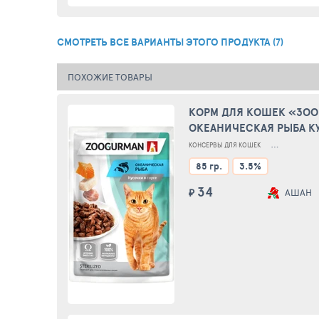
СМОТРЕТЬ ВСЕ ВАРИАНТЫ ЭТОГО ПРОДУКТА (7)
ПОХОЖИЕ ТОВАРЫ
КОРМ ДЛЯ КОШЕК «ЗОО
ОКЕАНИЧЕСКАЯ РЫБА К
В СОУСЕ, 85 Г
КОНСЕРВЫ ДЛЯ КОШЕК
КОНСЕРВЫ ДЛЯ
85 гр.
3.5%
34
₽
АШАН