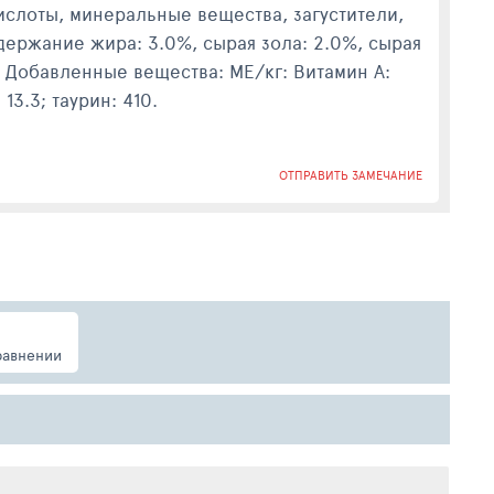
ислоты, минеральные вещества, загустители,
держание жира: 3.0%, сырая зола: 2.0%, сырая
g. Добавленные вещества: МЕ/кг: Витамин А:
 13.3; таурин: 410.
желательно разделить минимум на два
ОТПРАВИТЬ ЗАМЕЧАНИЕ
 температуры. Следите, чтобы у Вашей кошки
равнении