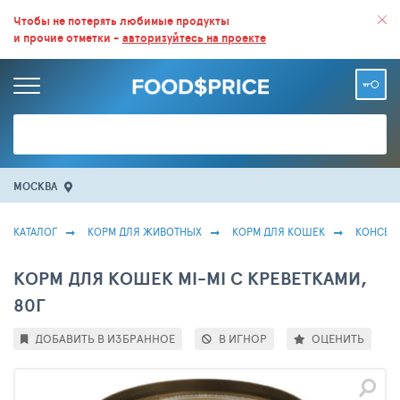
ВСЕ СКИДКИ И ВЫГОДНЫЕ ЦЕНЫ НА ПРОДУКТЫ В МАГАЗИНАХ.
Чтобы не потерять любимые продукты
и прочие отметки -
авторизуйтесь на проекте
БОЛЬШЕ 100 000 ТОВАРОВ. ЕЖЕДНЕВНОЕ ОБНОВЛЕНИЕ ЦЕН.
МОСКВА
КАТАЛОГ
КОРМ ДЛЯ ЖИВОТНЫХ
КОРМ ДЛЯ КОШЕК
КОНСЕР
КОРМ ДЛЯ КОШЕК MI-MI С КРЕВЕТКАМИ,
80Г
ДОБАВИТЬ В ИЗБРАННОЕ
В ИГНОР
ОЦЕНИТЬ