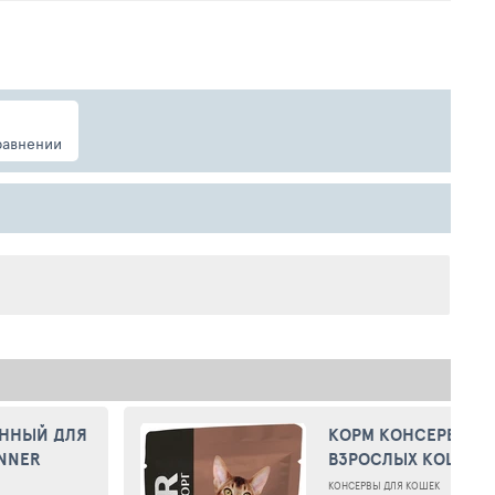
равнении
АННЫЙ ДЛЯ
КОРМ КОНСЕРВИРО
NNER
ВЗРОСЛЫХ КОШЕК 
А BLACK
EXTRA MEAT КУРОЧК
ДЛЯ ВЗРОСЛЫХ КОШЕК
КОНСЕРВЫ ДЛЯ КОШЕК
КОНСЕР