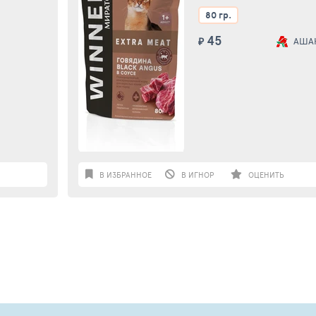
ANGUS В СОУСЕ, 80Г 
80 гр.
СИЯ, 80
Г
45
₽
АША
В ИЗБРАННОЕ
В ИГНОР
ОЦЕНИТЬ