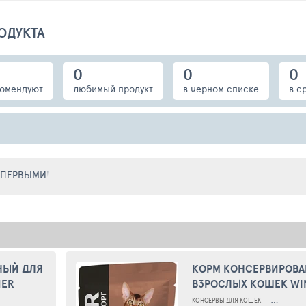
ОДУКТА
0
0
0
омендуют
любимый продукт
в черном списке
в с
Е ПЕРВЫМИ!
НЫЙ ДЛЯ
КОРМ КОНСЕРВИРОВ
NER
ВЗРОСЛЫХ КОШЕК WI
 ЖЕЛЕ,
EXTRA MEAT ГОВЯДИН
 ВЗРОСЛЫХ КОШЕК
КОНСЕРВЫ ДЛЯ КОШЕК
КОНСЕРВЫ 