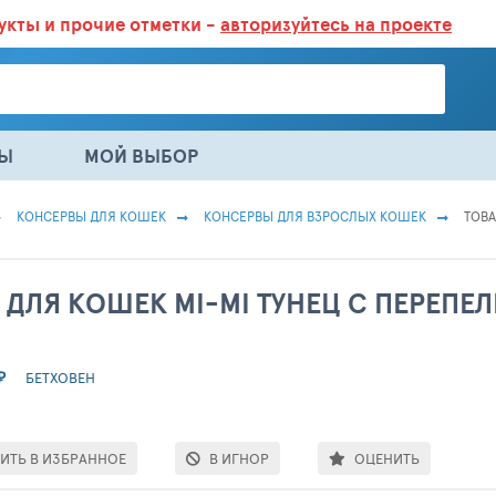
дукты
и прочие отметки -
авторизуйтесь на проекте
ГАЗИНАХ.
БОЛЬШЕ 100 000 ТОВАРОВ. ЕЖЕДНЕВНОЕ ОБНОВЛЕНИЕ 
НЫ
МОЙ ВЫБОР
КОНСЕРВЫ ДЛЯ КОШЕК
КОНСЕРВЫ ДЛЯ ВЗРОСЛЫХ КОШЕК
ТОВА
 ДЛЯ КОШЕК MI-MI ТУНЕЦ С ПЕРЕПЕ
₽
БЕТХОВЕН
ИТЬ В ИЗБРАННОЕ
В ИГНОР
ОЦЕНИТЬ