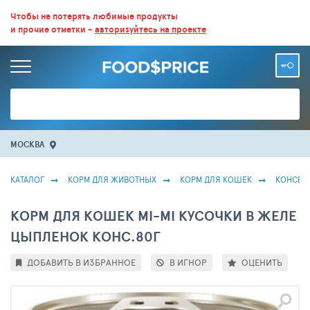
ВСЕ СКИДКИ И ВЫГОДНЫЕ ЦЕНЫ НА ПРОДУКТЫ В МАГАЗИНАХ.
Чтобы не потерять любимые продукты
и прочие отметки -
авторизуйтесь на проекте
БОЛЬШЕ 100 000 ТОВАРОВ. ЕЖЕДНЕВНОЕ ОБНОВЛЕНИЕ ЦЕН.
МОСКВА
КАТАЛОГ
КОРМ ДЛЯ ЖИВОТНЫХ
КОРМ ДЛЯ КОШЕК
КОНСЕР
КОРМ ДЛЯ КОШЕК MI-MI КУСОЧКИ В ЖЕЛЕ
ЦЫПЛЕНОК КОНС.80Г
ДОБАВИТЬ В ИЗБРАННОЕ
В ИГНОР
ОЦЕНИТЬ