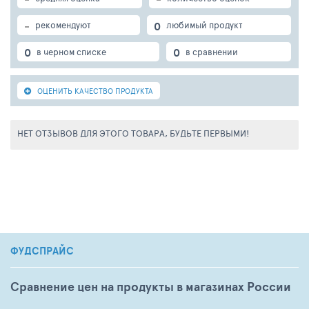
IU, Д3- 750 IU, Е- 80мг. Энергетическая ценность
консервов - 44 кКл/100г.
-
0
рекомендуют
любимый продукт
0
0
в черном списке
в сравнении
ОЦЕНИТЬ КАЧЕСТВО ПРОДУКТА
НЕТ ОТЗЫВОВ ДЛЯ ЭТОГО ТОВАРА, БУДЬТЕ ПЕРВЫМИ!
ФУДСПРАЙС
Сравнение цен на продукты в магазинах России