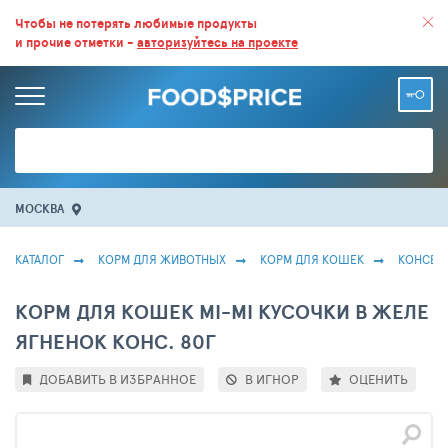
ВСЕ СКИДКИ И ВЫГОДНЫЕ ЦЕНЫ НА ПРОДУКТЫ В МАГАЗИНАХ.
Чтобы не потерять любимые продукты
и прочие отметки -
авторизуйтесь на проекте
БОЛЬШЕ 100 000 ТОВАРОВ. ЕЖЕДНЕВНОЕ ОБНОВЛЕНИЕ ЦЕН.
МОСКВА
КАТАЛОГ
КОРМ ДЛЯ ЖИВОТНЫХ
КОРМ ДЛЯ КОШЕК
КОНСЕР
КОРМ ДЛЯ КОШЕК MI-MI КУСОЧКИ В ЖЕЛЕ
ЯГНЕНОК КОНС. 80Г
ДОБАВИТЬ В ИЗБРАННОЕ
В ИГНОР
ОЦЕНИТЬ