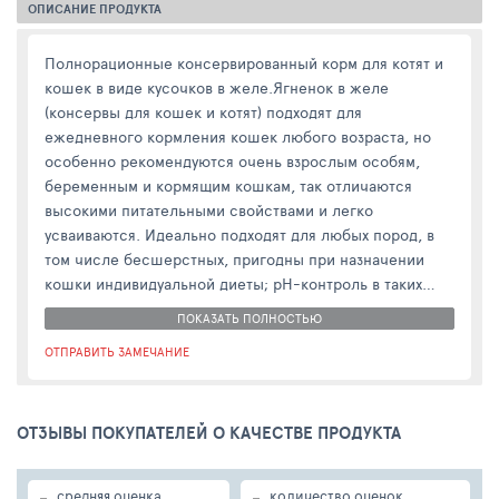
ОПИСАНИЕ ПРОДУКТА
Полнорационные консервированный корм для котят и
кошек в виде кусочков в желе.Ягненок в желе
(консервы для кошек и котят) подходят для
ежедневного кормления кошек любого возраста, но
особенно рекомендуются очень взрослым особям,
беременным и кормящим кошкам, так отличаются
высокими питательными свойствами и легко
усваиваются. Идеально подходят для любых пород, в
том числе бесшерстных, пригодны при назначении
кошки индивидуальной диеты; рН-контроль в таких
консервах способствует профилактике мочекаменной
ПОКАЗАТЬ ПОЛНОСТЬЮ
болезни, а высокая концентрация таурина благотворно
ОТПРАВИТЬ ЗАМЕЧАНИЕ
сказывается на работе сердца и остроте зрения. В
состав консервов "Ягненок в желе" включены: 45%
филе цыплёнка, 3,6% филе ягненка, 1,2% загустителя,
ОТЗЫВЫ ПОКУПАТЕЛЕЙ О КАЧЕСТВЕ ПРОДУКТА
50,2% куриного бульона, 0,01% витамина. Пищевая
ценность: 12% протеина, 0,3% жира, 3% золы, 1%
клетчатки, 85% влажности. Витамины про/кг: А- 9000
-
-
средняя оценка
количество оценок