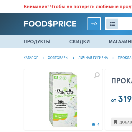
Внимание!
Чтобы не потерять любимые про
ВСЕ СКИДКИ И ВЫГОДНЫЕ ЦЕНЫ НА ПРОДУКТЫ В МА
ПРОДУКТЫ
СКИДКИ
МАГАЗИ
КАТАЛОГ
ХОЗТОВАРЫ
ЛИЧНАЯ ГИГИЕНА
ПРОКЛА
ПРОК
319
ОТ
ДОБАВ
4