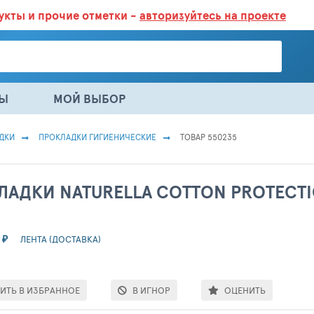
дукты
и прочие отметки -
авторизуйтесь на проекте
ГАЗИНАХ.
БОЛЬШЕ 100 000 ТОВАРОВ. ЕЖЕДНЕВНОЕ ОБНОВЛЕНИЕ 
НЫ
МОЙ ВЫБОР
ДКИ
ПРОКЛАДКИ ГИГИЕНИЧЕСКИЕ
ТОВАР 550235
ЛАДКИ NATURELLA COTTON PROTECT
₽
ЛЕНТА (ДОСТАВКА)
ИТЬ В ИЗБРАННОЕ
В ИГНОР
ОЦЕНИТЬ