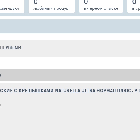
0
0
0
омендуют
любимый продукт
в черном списке
в с
Е ПЕРВЫМИ!
В
СКИЕ С КРЫЛЫШКАМИ NATURELLA ULTRA НОРМАЛ ПЛЮС, 9 
ИЕ