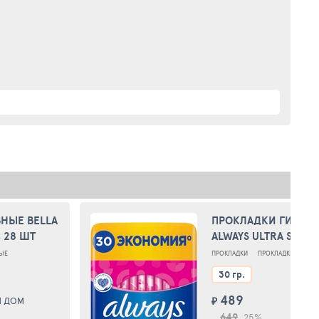
НЫЕ BELLA
ПРОКЛАДКИ ГИГИЕ
 28 ШТ
ALWAYS ULTRA SUPER
30 ШТ
ЫЕ
ПРОКЛАДКИ
ПРОКЛАДКИ ГИГИЕ
30 гр.
489
Й ДОМ
₽
M
649
25%