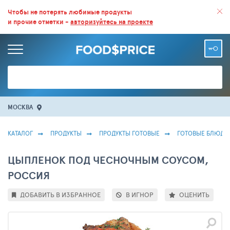
ВСЕ СКИДКИ И ВЫГОДНЫЕ ЦЕНЫ НА ПРОДУКТЫ В МАГАЗИНАХ.
Чтобы не потерять любимые продукты
и прочие отметки -
авторизуйтесь на проекте
БОЛЬШЕ 100 000 ТОВАРОВ. ЕЖЕДНЕВНОЕ ОБНОВЛЕНИЕ ЦЕН.
МОСКВА
КАТАЛОГ
ПРОДУКТЫ
ПРОДУКТЫ ГОТОВЫЕ
ГОТОВЫЕ БЛЮДА
ЦЫПЛЕНОК ПОД ЧЕСНОЧНЫМ СОУСОМ,
РОССИЯ
ДОБАВИТЬ В ИЗБРАННОЕ
В ИГНОР
ОЦЕНИТЬ