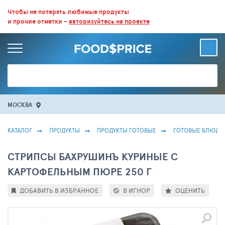
ВСЕ СКИДКИ И ВЫГОДНЫЕ ЦЕНЫ НА ПРОДУКТЫ В МАГАЗИНАХ.
Чтобы не потерять любимые продукты
и прочие отметки -
авторизуйтесь на проекте
БОЛЬШЕ 100 000 ТОВАРОВ. ЕЖЕДНЕВНОЕ ОБНОВЛЕНИЕ ЦЕН.
МОСКВА
КАТАЛОГ
ПРОДУКТЫ
ПРОДУКТЫ ГОТОВЫЕ
ГОТОВЫЕ БЛЮДА
СТРИПСЫ БАХРУШИНЪ КУРИНЫЕ С
КАРТОФЕЛЬНЫМ ПЮРЕ 250 Г
ДОБАВИТЬ В ИЗБРАННОЕ
В ИГНОР
ОЦЕНИТЬ