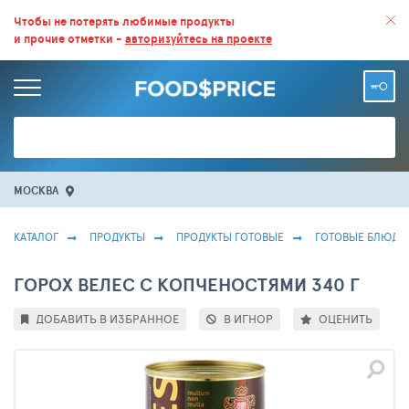
ВСЕ СКИДКИ И ВЫГОДНЫЕ ЦЕНЫ НА ПРОДУКТЫ В МАГАЗИНАХ.
Чтобы не потерять любимые продукты
и прочие отметки -
авторизуйтесь на проекте
БОЛЬШЕ 100 000 ТОВАРОВ. ЕЖЕДНЕВНОЕ ОБНОВЛЕНИЕ ЦЕН.
МОСКВА
КАТАЛОГ
ПРОДУКТЫ
ПРОДУКТЫ ГОТОВЫЕ
ГОТОВЫЕ БЛЮДА
ГОРОХ ВЕЛЕС С КОПЧЕНОСТЯМИ 340 Г
ДОБАВИТЬ В ИЗБРАННОЕ
В ИГНОР
ОЦЕНИТЬ