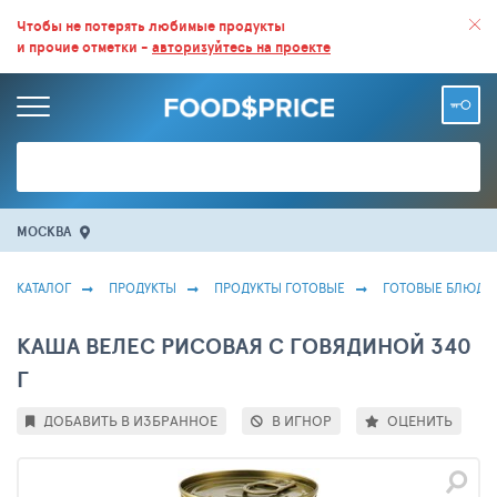
ВСЕ СКИДКИ И ВЫГОДНЫЕ ЦЕНЫ НА ПРОДУКТЫ В МАГАЗИНАХ.
Чтобы не потерять любимые продукты
и прочие отметки -
авторизуйтесь на проекте
БОЛЬШЕ 100 000 ТОВАРОВ. ЕЖЕДНЕВНОЕ ОБНОВЛЕНИЕ ЦЕН.
МОСКВА
КАТАЛОГ
ПРОДУКТЫ
ПРОДУКТЫ ГОТОВЫЕ
ГОТОВЫЕ БЛЮДА
КАША ВЕЛЕС РИСОВАЯ С ГОВЯДИНОЙ 340
Г
ДОБАВИТЬ В ИЗБРАННОЕ
В ИГНОР
ОЦЕНИТЬ