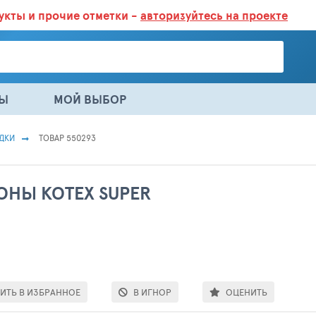
дукты
и прочие отметки -
авторизуйтесь на проекте
ГАЗИНАХ.
БОЛЬШЕ 100 000 ТОВАРОВ. ЕЖЕДНЕВНОЕ ОБНОВЛЕНИЕ 
НЫ
МОЙ ВЫБОР
ДКИ
ТОВАР 550293
ОНЫ KOTEX SUPER
ИТЬ В ИЗБРАННОЕ
В ИГНОР
ОЦЕНИТЬ