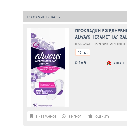
ПОХОЖИЕ ТОВАРЫ
ПРОКЛАДКИ ЕЖЕДНЕВН
ALWAYS НЕЗАМЕТНАЯ ЗА
УДЛИНЕННЫЕ, 16 ШТ
ПРОКЛАДКИ
ПРОКЛАДКИ ЕЖЕДНЕВНЫЕ
16 гр.
169
₽
АШАН
В ИЗБРАННОЕ
В ИГНОР
ОЦЕНИТЬ