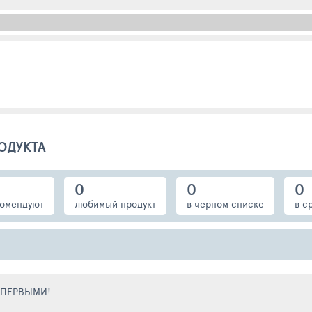
ОДУКТА
0
0
0
омендуют
любимый продукт
в черном списке
в с
Е ПЕРВЫМИ!