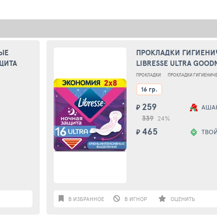
ЫЕ
ПРОКЛАДКИ ГИГИЕНИ
ЩИТА
LIBRESSE ULTRA GOOD
НОЧНЫЕ 16 ШТ
ПРОКЛАДКИ
ПРОКЛАДКИ ГИГИЕНИЧ
16 гр.
259
₽
АША
339
24%
465
₽
ТВО
В ИЗБРАННОЕ
В ИГНОР
ОЦЕНИТЬ