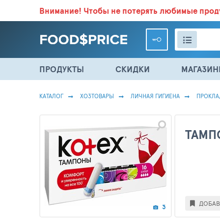
Внимание!
Чтобы не потерять любимые про
ВСЕ СКИДКИ И ВЫГОДНЫЕ ЦЕНЫ НА ПРОДУКТЫ В МА
ПРОДУКТЫ
СКИДКИ
МАГАЗИ
КАТАЛОГ
ХОЗТОВАРЫ
ЛИЧНАЯ ГИГИЕНА
ПРОКЛА
ТАМП
ДОБАВ
3