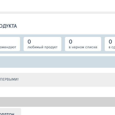
ОДУКТА
0
0
0
омендуют
любимый продукт
в черном списке
в с
Е ПЕРВЫМИ!
ОЛЛТОН