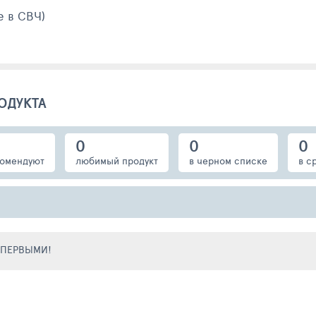
е в СВЧ)
ОДУКТА
0
0
0
омендуют
любимый продукт
в черном списке
в с
Е ПЕРВЫМИ!