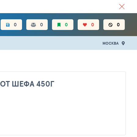
ЦЕН.
0
0
0
0
0
МОСКВА
ОТ ШЕФА 450Г