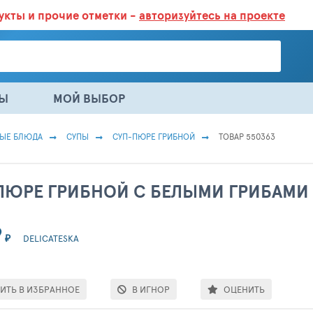
дукты
и прочие отметки -
авторизуйтесь на проекте
ГАЗИНАХ.
БОЛЬШЕ 100 000 ТОВАРОВ. ЕЖЕДНЕВНОЕ ОБНОВЛЕНИЕ 
НЫ
МОЙ ВЫБОР
ВЫЕ БЛЮДА
СУПЫ
СУП-ПЮРЕ ГРИБНОЙ
ТОВАР 550363
ПЮРЕ ГРИБНОЙ С БЕЛЫМИ ГРИБАМИ 
9
₽
DELICATESKA
ИТЬ В ИЗБРАННОЕ
В ИГНОР
ОЦЕНИТЬ