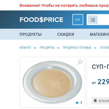
Внимание!
Чтобы не потерять любимые про
ВСЕ СКИДКИ И ВЫГОДНЫЕ ЦЕНЫ НА ПРОДУКТЫ В МА
ПРОДУКТЫ
СКИДКИ
МАГАЗИ
КАТАЛОГ
ПРОДУКТЫ
ПРОДУКТЫ ГОТОВЫЕ
ГОТО
СУП-
22
ОТ
ДОБАВ
3