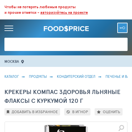
ВСЕ СКИДКИ И ВЫГОДНЫЕ ЦЕНЫ НА ПРОДУКТЫ В МАГАЗИНАХ.
Чтобы не потерять любимые продукты
и прочие отметки -
авторизуйтесь на проекте
БОЛЬШЕ 100 000 ТОВАРОВ. ЕЖЕДНЕВНОЕ ОБНОВЛЕНИЕ ЦЕН.
МОСКВА
КАТАЛОГ
ПРОДУКТЫ
КОНДИТЕРСКИЙ ОТДЕЛ
ПЕЧЕНЬЕ И ВА
КРЕКЕРЫ КОМПАС ЗДОРОВЬЯ ЛЬНЯНЫЕ
ФЛАКСЫ С КУРКУМОЙ 120 Г
ДОБАВИТЬ В ИЗБРАННОЕ
В ИГНОР
ОЦЕНИТЬ