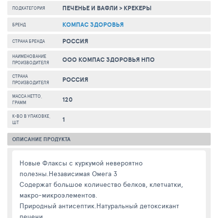
ПЕЧЕНЬЕ И ВАФЛИ
>
КРЕКЕРЫ
ПОДКАТЕГОРИЯ
КОМПАС ЗДОРОВЬЯ
БРЕНД
РОССИЯ
СТРАНА БРЕНДА
НАИМЕНОВАНИЕ
ООО КОМПАС ЗДОРОВЬЯ НПО
ПРОИЗВОДИТЕЛЯ
СТРАНА
РОССИЯ
ПРОИЗВОДИТЕЛЯ
МАССА НЕТТО,
120
ГРАММ
К-ВО В УПАКОВКЕ,
1
ШТ
ОПИСАНИЕ ПРОДУКТА
Новые Флаксы с куркумой невероятно
полезны.Независимая Омега 3
Содержат большое количество белков, клетчатки,
макро-микроэлементов.
Природный антисептик.Натуральный детоксикант
печени