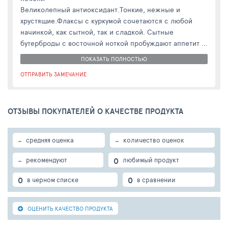
Великолепный антиоксидант.Тонкие, нежные и
хрустящие.Флаксы с куркумой сочетаются с любой
начинкой, как сытной, так и сладкой. Сытные
бутерброды с восточной ноткой пробуждают аппетит и
дарят ощущение сытностинадолго. Не содержит:
ПОКАЗАТЬ ПОЛНОСТЬЮ
красители, ароматизаторы, ГМО, консерванты. Состав:
ОТПРАВИТЬ ЗАМЕЧАНИЕ
семена льна белого и коричневого, куркума, соль.
Пищевая ценность: жиры – 37,8 г,
белки – 19,5 г, углеводы – 5,6 г.Энергетическая
ОТЗЫВЫ ПОКУПАТЕЛЕЙ О КАЧЕСТВЕ ПРОДУКТА
ценность: 446 Ккал/1868 кДж.Хранить не более 365
дней при температуре хранить при температуре не
выше 25С в сухом месте.
-
-
средняя оценка
количество оценок
-
0
рекомендуют
любимый продукт
0
0
в черном списке
в сравнении
ОЦЕНИТЬ КАЧЕСТВО ПРОДУКТА