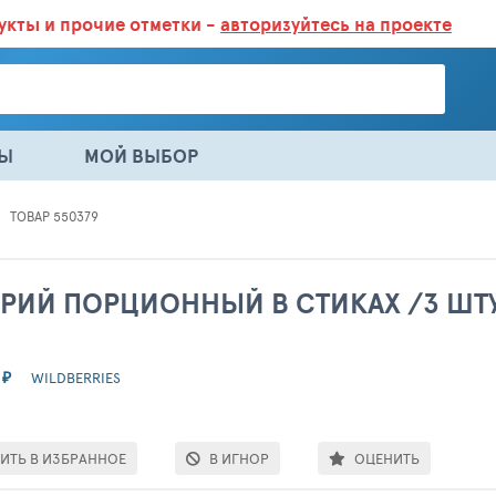
дукты
и прочие отметки -
авторизуйтесь на проекте
ГАЗИНАХ.
БОЛЬШЕ 100 000 ТОВАРОВ. ЕЖЕДНЕВНОЕ ОБНОВЛЕНИЕ 
НЫ
МОЙ ВЫБОР
ТОВАР 550379
РИЙ ПОРЦИОННЫЙ В СТИКАХ /3 ШТ
₽
WILDBERRIES
ИТЬ В ИЗБРАННОЕ
В ИГНОР
ОЦЕНИТЬ