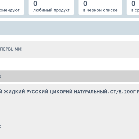
0
0
0
омендуют
любимый продукт
в черном списке
в с
Е ПЕРВЫМИ!
В
 ЖИДКИЙ РУССКИЙ ЦИКОРИЙ НАТУРАЛЬНЫЙ, СТ/Б, 200Г Р
К