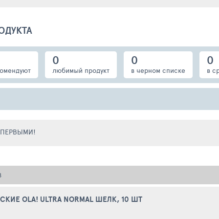
ОДУКТА
0
0
0
омендуют
любимый продукт
в черном списке
в с
Е ПЕРВЫМИ!
В
КИЕ OLA! ULTRA NORMAL ШЕЛК, 10 ШТ