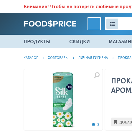
Внимание!
Чтобы не потерять любимые про
ВСЕ СКИДКИ И ВЫГОДНЫЕ ЦЕНЫ НА ПРОДУКТЫ В МА
ПРОДУКТЫ
СКИДКИ
МАГАЗИ
КАТАЛОГ
ХОЗТОВАРЫ
ЛИЧНАЯ ГИГИЕНА
ПРОКЛА
ПРОК
АРОМ
ДОБАВ
2