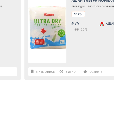
АШАН УЛЬТРА НОРМАЛ 
ШТ
ИЕ
ПРОКЛАДКИ
ПРОКЛАДКИ ГИГИЕНИЧ
10 гр.
79
₽
АША
99
20%
В ИЗБРАННОЕ
В ИГНОР
ОЦЕНИТЬ