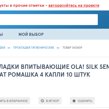
дукты
и прочие отметки -
авторизуйтесь на проекте
ГАЗИНАХ.
БОЛЬШЕ 100 000 ТОВАРОВ. ЕЖЕДНЕВНОЕ ОБНОВЛЕНИЕ 
НЫ
МОЙ ВЫБОР
ДКИ
ПРОКЛАДКИ ГИГИЕНИЧЕСКИЕ
ТОВАР 550409
ЛАДКИ ВПИТЫВАЮЩИЕ OLA! SILK SEN
АТ РОМАШКА 4 КАПЛИ 10 ШТУК
ИТЬ В ИЗБРАННОЕ
В ИГНОР
ОЦЕНИТЬ