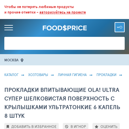
ВСЕ СКИДКИ И ВЫГОДНЫЕ ЦЕНЫ НА ПРОДУКТЫ В МАГАЗИНАХ.
Чтобы не потерять любимые продукты
и прочие отметки -
авторизуйтесь на проекте
БОЛЬШЕ 100 000 ТОВАРОВ. ЕЖЕДНЕВНОЕ ОБНОВЛЕНИЕ ЦЕН.
МОСКВА
КАТАЛОГ
ХОЗТОВАРЫ
ЛИЧНАЯ ГИГИЕНА
ПРОКЛАДКИ
П
ПРОКЛАДКИ ВПИТЫВАЮЩИЕ OLA! ULTRA
СУПЕР ШЕЛКОВИСТАЯ ПОВЕРХНОСТЬ С
КРЫЛЫШКАМИ УЛЬТРАТОНКИЕ 6 КАПЕЛЬ
8 ШТУК
ДОБАВИТЬ В ИЗБРАННОЕ
В ИГНОР
ОЦЕНИТЬ