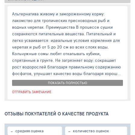
Альтернатива живому и замороженному корму:
лакомство для тропических пресноводных рыб и
водных черепах. Преимущества В процессе сушки
сохраняются питательные вещества. Питательный и
легко усваивается: идеальные условия кормления для
черепах и рыб от 5 до 20 см во всех слоях воды.
Кольчужные сомы любят откапывать кубики,
спрятанные в грунте. Не загрязняет воду: сокращает
рост водорослей благодаря правильному содержанию
фосфатов, улучшает качество воды благодаря хорошей
усвояемости. Рыбы выбирают корм JBL: 98,5% всех
ПОКАЗАТЬ ПОЛНОСТЬЮ
видов рыб сразу принимали корм JBL во время научно-
ОТПРАВИТЬ ЗАМЕЧАНИЕ
исследовательских экспедиций в пресноводные
водоёмы. Не содержит дешевую рыбную муку,
используется обрезь от производства рыбного филе
ОТЗЫВЫ ПОКУПАТЕЛЕЙ О КАЧЕСТВЕ ПРОДУКТА
для людей. Срок хранения: в закрытой
высококачественной упаковке с герметичной плёнкой
- 3 года, в открытой упаковке - 4 месяца. •••
-
-
средняя оценка
количество оценок