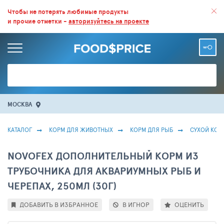
ВСЕ СКИДКИ И ВЫГОДНЫЕ ЦЕНЫ НА ПРОДУКТЫ В МАГАЗИНАХ.
Чтобы не потерять любимые продукты
и прочие отметки -
авторизуйтесь на проекте
БОЛЬШЕ 100 000 ТОВАРОВ. ЕЖЕДНЕВНОЕ ОБНОВЛЕНИЕ ЦЕН.
МОСКВА
КАТАЛОГ
КОРМ ДЛЯ ЖИВОТНЫХ
КОРМ ДЛЯ РЫБ
СУХОЙ КОР
NOVOFEX ДОПОЛНИТЕЛЬНЫЙ КОРМ ИЗ
ТРУБОЧНИКА ДЛЯ АКВАРИУМНЫХ РЫБ И
ЧЕРЕПАХ, 250МЛ (30Г)
ДОБАВИТЬ В ИЗБРАННОЕ
В ИГНОР
ОЦЕНИТЬ