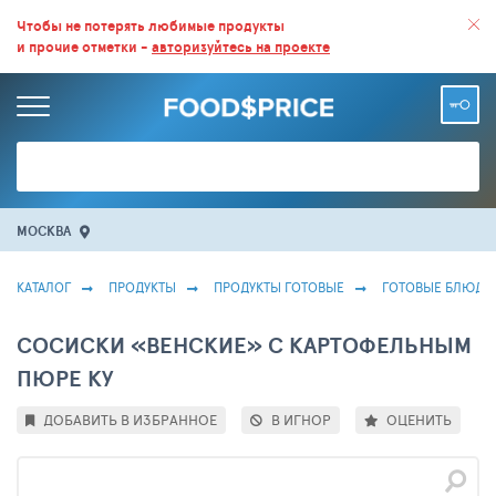
ВСЕ СКИДКИ И ВЫГОДНЫЕ ЦЕНЫ НА ПРОДУКТЫ В МАГАЗИНАХ.
Чтобы не потерять любимые продукты
и прочие отметки -
авторизуйтесь на проекте
БОЛЬШЕ 100 000 ТОВАРОВ. ЕЖЕДНЕВНОЕ ОБНОВЛЕНИЕ ЦЕН.
МОСКВА
КАТАЛОГ
ПРОДУКТЫ
ПРОДУКТЫ ГОТОВЫЕ
ГОТОВЫЕ БЛЮДА
СОСИСКИ «ВЕНСКИЕ» С КАРТОФЕЛЬНЫМ
ПЮРЕ КУ
ДОБАВИТЬ В ИЗБРАННОЕ
В ИГНОР
ОЦЕНИТЬ