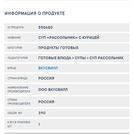
ИНФОРМАЦИЯ О ПРОДУКТЕ
550680
ID ПРОДУКТА
СУП «РАССОЛЬНИК» С КУРИЦЕЙ
НАЗВАНИЕ
ПРОДУКТЫ ГОТОВЫЕ
КАТЕГОРИЯ
ГОТОВЫЕ БЛЮДА
>
СУПЫ
>
СУП РАССОЛЬНИК
ПОДКАТЕГОРИЯ
ВКУСВИЛЛ
БРЕНД
РОССИЯ
СТРАНА БРЕНДА
НАИМЕНОВАНИЕ
ООО ВКУСВИЛЛ
ПРОИЗВОДИТЕЛЯ
СТРАНА
РОССИЯ
ПРОИЗВОДИТЕЛЯ
390
ОБЪЁМ, МЛ
К-ВО В УПАКОВКЕ,
1
ШТ