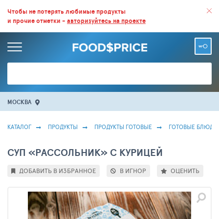
ВСЕ СКИДКИ И ВЫГОДНЫЕ ЦЕНЫ НА ПРОДУКТЫ В МАГАЗИНАХ.
Чтобы не потерять любимые продукты
и прочие отметки -
авторизуйтесь на проекте
БОЛЬШЕ 100 000 ТОВАРОВ. ЕЖЕДНЕВНОЕ ОБНОВЛЕНИЕ ЦЕН.
МОСКВА
КАТАЛОГ
ПРОДУКТЫ
ПРОДУКТЫ ГОТОВЫЕ
ГОТОВЫЕ БЛЮДА
СУП «РАССОЛЬНИК» С КУРИЦЕЙ
ДОБАВИТЬ В ИЗБРАННОЕ
В ИГНОР
ОЦЕНИТЬ