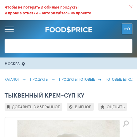
ВСЕ СКИДКИ И ВЫГОДНЫЕ ЦЕНЫ НА ПРОДУКТЫ В МАГАЗИНАХ.
Чтобы не потерять любимые продукты
и прочие отметки -
авторизуйтесь на проекте
БОЛЬШЕ 100 000 ТОВАРОВ. ЕЖЕДНЕВНОЕ ОБНОВЛЕНИЕ ЦЕН.
МОСКВА
КАТАЛОГ
ПРОДУКТЫ
ПРОДУКТЫ ГОТОВЫЕ
ГОТОВЫЕ БЛЮДА
ТЫКВЕННЫЙ КРЕМ-СУП КУ
ДОБАВИТЬ В ИЗБРАННОЕ
В ИГНОР
ОЦЕНИТЬ