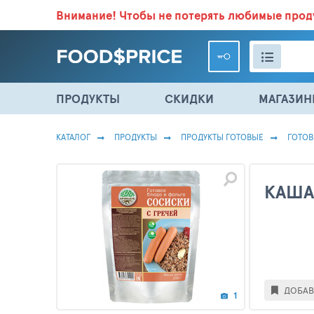
Внимание!
Чтобы не потерять любимые про
ВСЕ СКИДКИ И ВЫГОДНЫЕ ЦЕНЫ НА ПРОДУКТЫ В МА
ПРОДУКТЫ
СКИДКИ
МАГАЗИ
КАТАЛОГ
ПРОДУКТЫ
ПРОДУКТЫ ГОТОВЫЕ
ГОТО
КАША
ДОБАВ
1