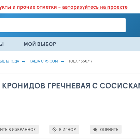
дукты
и прочие отметки -
авторизуйтесь на проекте
ГАЗИНАХ.
БОЛЬШЕ 100 000 ТОВАРОВ. ЕЖЕДНЕВНОЕ ОБНОВЛЕНИЕ 
НЫ
МОЙ ВЫБОР
ВЫЕ БЛЮДА
КАША С МЯСОМ
ТОВАР 550717
 КРОНИДОВ ГРЕЧНЕВАЯ С СОСИСКАМ
ИТЬ В ИЗБРАННОЕ
В ИГНОР
ОЦЕНИТЬ