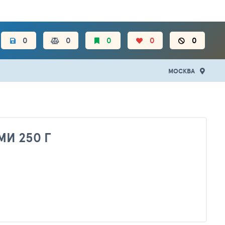
ЦЕН.
0
0
0
0
0
МОСКВА
И 250 Г