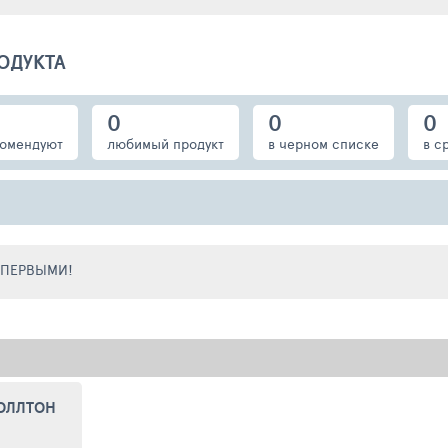
ОДУКТА
0
0
0
омендуют
любимый продукт
в черном списке
в с
Е ПЕРВЫМИ!
ОЛЛТОН