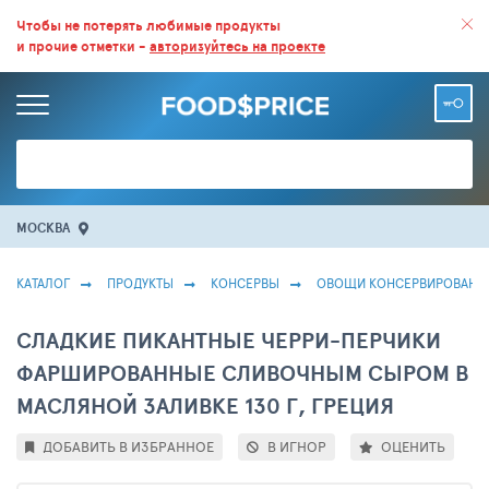
ВСЕ СКИДКИ И ВЫГОДНЫЕ ЦЕНЫ НА ПРОДУКТЫ В МАГАЗИНАХ.
Чтобы не потерять любимые продукты
и прочие отметки -
авторизуйтесь на проекте
БОЛЬШЕ 100 000 ТОВАРОВ. ЕЖЕДНЕВНОЕ ОБНОВЛЕНИЕ ЦЕН.
МОСКВА
КАТАЛОГ
ПРОДУКТЫ
КОНСЕРВЫ
ОВОЩИ КОНСЕРВИРОВАНН
СЛАДКИЕ ПИКАНТНЫЕ ЧЕРРИ-ПЕРЧИКИ
ФАРШИРОВАННЫЕ СЛИВОЧНЫМ СЫРОМ В
МАСЛЯНОЙ ЗАЛИВКЕ 130 Г, ГРЕЦИЯ
ДОБАВИТЬ В ИЗБРАННОЕ
В ИГНОР
ОЦЕНИТЬ