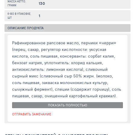
МАССА НЕТТО,
130
ГРАММ
К-ВО В УПАКОВКЕ,
1
ШТ
ОПИСАНИЕ ПРОДУКТА
Рафинированное рапсовое масло, перчики «черри»
(перец, сахар, регулятор кислотности: уксусная
кислота, соль пищевая, консерванты: сорбат калия,
бензоат натрия, уплотнитель: хлорид кальция,
антиокислитель: лимонная кислота), сливочный
сырный микс (сливочный сыр 50% жирн. (молоко,
соль пищевая, закваска молочнокислых культур,
сычужный фермент), специи (содержит горчицу), соль
пищевая, сахар, очищенный картофельный крахмал).
ПОКАЗАТЬ ПОЛНОСТЬЮ
ОТПРАВИТЬ ЗАМЕЧАНИЕ