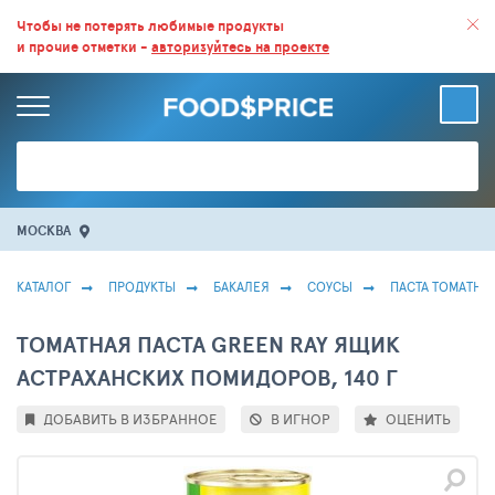
ВСЕ СКИДКИ И ВЫГОДНЫЕ ЦЕНЫ НА ПРОДУКТЫ В МАГАЗИНАХ.
Чтобы не потерять любимые продукты
и прочие отметки -
авторизуйтесь на проекте
БОЛЬШЕ 100 000 ТОВАРОВ. ЕЖЕДНЕВНОЕ ОБНОВЛЕНИЕ ЦЕН.
МОСКВА
КАТАЛОГ
ПРОДУКТЫ
БАКАЛЕЯ
СОУСЫ
ПАСТА ТОМАТНА
ТОМАТНАЯ ПАСТА GREEN RAY ЯЩИК
АСТРАХАНСКИХ ПОМИДОРОВ, 140 Г
ДОБАВИТЬ В ИЗБРАННОЕ
В ИГНОР
ОЦЕНИТЬ