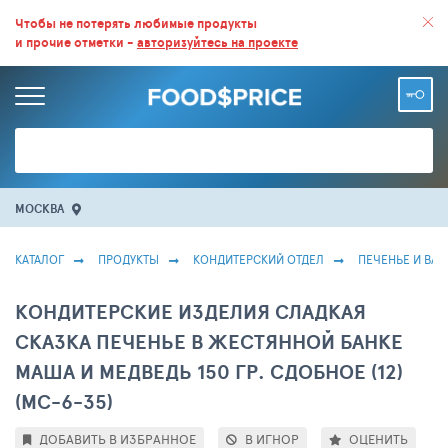
ВСЕ СКИДКИ И ВЫГОДНЫЕ ЦЕНЫ НА ПРОДУКТЫ В МАГАЗИНАХ.
Чтобы не потерять любимые продукты
и прочие отметки -
авторизуйтесь на проекте
БОЛЬШЕ 100 000 ТОВАРОВ. ЕЖЕДНЕВНОЕ ОБНОВЛЕНИЕ ЦЕН.
МОСКВА
КАТАЛОГ
ПРОДУКТЫ
КОНДИТЕРСКИЙ ОТДЕЛ
ПЕЧЕНЬЕ И ВА
КОНДИТЕРСКИЕ ИЗДЕЛИЯ СЛАДКАЯ
СКАЗКА ПЕЧЕНЬЕ В ЖЕСТЯННОЙ БАНКЕ
МАША И МЕДВЕДЬ 150 ГР. СДОБНОЕ (12)
(МС-6-35)
ДОБАВИТЬ В ИЗБРАННОЕ
В ИГНОР
ОЦЕНИТЬ