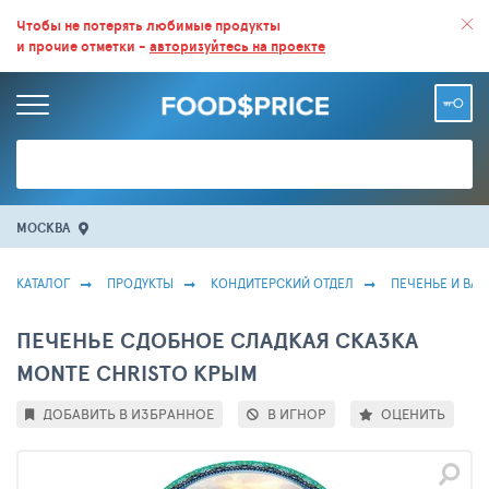
ВСЕ СКИДКИ И ВЫГОДНЫЕ ЦЕНЫ НА ПРОДУКТЫ В МАГАЗИНАХ.
Чтобы не потерять любимые продукты
и прочие отметки -
авторизуйтесь на проекте
БОЛЬШЕ 100 000 ТОВАРОВ. ЕЖЕДНЕВНОЕ ОБНОВЛЕНИЕ ЦЕН.
МОСКВА
КАТАЛОГ
ПРОДУКТЫ
КОНДИТЕРСКИЙ ОТДЕЛ
ПЕЧЕНЬЕ И ВА
ПЕЧЕНЬЕ СДОБНОЕ СЛАДКАЯ СКАЗКА
MONTE CHRISTO КРЫМ
ДОБАВИТЬ В ИЗБРАННОЕ
В ИГНОР
ОЦЕНИТЬ