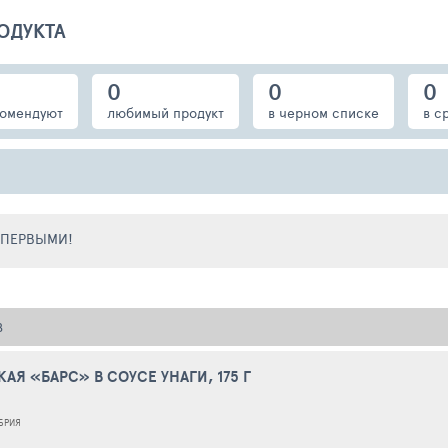
ОДУКТА
0
0
0
омендуют
любимый продукт
в черном списке
в с
Е ПЕРВЫМИ!
В
Я «БАРС» В СОУСЕ УНАГИ, 175 Г
БРИЯ