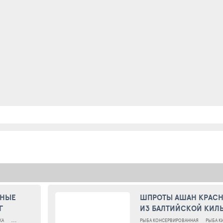
СНЫЕ
ШПРОТЫ АШАН КРАСН
Г
ИЗ БАЛТИЙСКОЙ КИЛЬ
МАСЛЕ, 175 Г
КА
ШПРОТЫ
РЫБА КОНСЕРВИРОВАННАЯ
РЫБА К