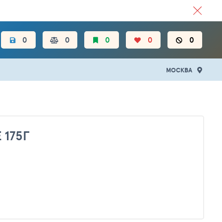
ЦЕН.
0
0
0
0
0
МОСКВА
 175Г