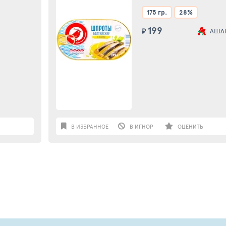
175 гр.
28%
199
₽
АША
В ИЗБРАННОЕ
В ИГНОР
ОЦЕНИТЬ