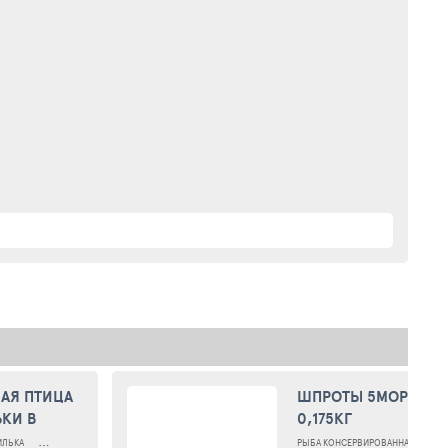
АЯ ПТИЦА
ШПРОТЫ 5МОРЕЙ В
КИ В
0,175КГ
ИЛЬКА
ШПРОТЫ
РЫБА КОНСЕРВИРОВАННАЯ
РЫБ