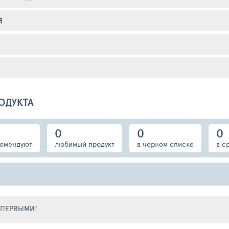
Я
ОДУКТА
0
0
0
омендуют
любимый продукт
в черном списке
в с
Е ПЕРВЫМИ!