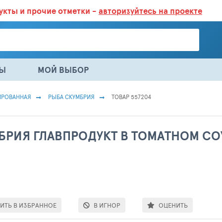
дукты
и прочие отметки -
авторизуйтесь на проекте
ГАЗИНАХ.
БОЛЬШЕ 100 000 ТОВАРОВ. ЕЖЕДНЕВНОЕ ОБНОВЛЕНИЕ 
НЫ
МОЙ ВЫБОР
ИРОВАННАЯ
РЫБА СКУМБРИЯ
ТОВАР 557204
БРИЯ ГЛАВПРОДУКТ В ТОМАТНОМ СОУ
ИТЬ В ИЗБРАННОЕ
В ИГНОР
ОЦЕНИТЬ