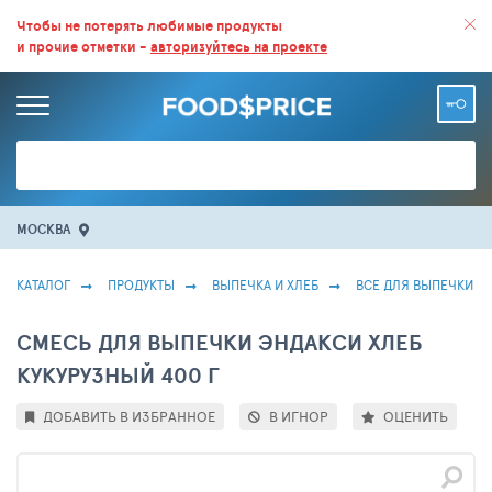
ВСЕ СКИДКИ И ВЫГОДНЫЕ ЦЕНЫ НА ПРОДУКТЫ В МАГАЗИНАХ.
Чтобы не потерять любимые продукты
и прочие отметки -
авторизуйтесь на проекте
БОЛЬШЕ 100 000 ТОВАРОВ. ЕЖЕДНЕВНОЕ ОБНОВЛЕНИЕ ЦЕН.
МОСКВА
КАТАЛОГ
ПРОДУКТЫ
ВЫПЕЧКА И ХЛЕБ
ВСЕ ДЛЯ ВЫПЕЧКИ
СМЕСЬ ДЛЯ ВЫПЕЧКИ ЭНДАКСИ ХЛЕБ
КУКУРУЗНЫЙ 400 Г
ДОБАВИТЬ В ИЗБРАННОЕ
В ИГНОР
ОЦЕНИТЬ