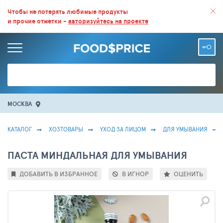
ВСЕ СКИДКИ И ВЫГОДНЫЕ ЦЕНЫ НА ПРОДУКТЫ В МАГАЗИНАХ.
Чтобы не потерять любимые продукты
и прочие отметки -
авторизуйтесь на проекте
БОЛЬШЕ 100 000 ТОВАРОВ. ЕЖЕДНЕВНОЕ ОБНОВЛЕНИЕ ЦЕН.
МОСКВА
КАТАЛОГ
ХОЗТОВАРЫ
УХОД ЗА ЛИЦОМ
ДЛЯ УМЫВАНИЯ
ПАСТА МИНДАЛЬНАЯ ДЛЯ УМЫВАНИЯ
ДОБАВИТЬ В ИЗБРАННОЕ
В ИГНОР
ОЦЕНИТЬ