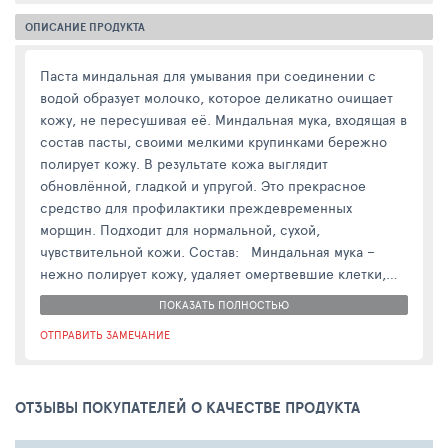
ОПИСАНИЕ ПРОДУКТА
Паста миндальная для умывания при соединении с
водой образует молочко, которое деликатно очищает
кожу, не пересушивая её. Миндальная мука, входящая в
состав пасты, своими мелкими крупинками бережно
полирует кожу. В результате кожа выглядит
обновлённой, гладкой и упругой. Это прекрасное
средство для профилактики преждевременных
морщин. Подходит для нормальной, сухой,
чувствительной кожи. Состав: Миндальная мука –
нежно полирует кожу, удаляет омертвевшие клетки,
подходит для чувствительной кожи, также увлажняет,
ПОКАЗАТЬ ПОЛНОСТЬЮ
питает ороговевшую кожу. Органическое эфирное
ОТПРАВИТЬ ЗАМЕЧАНИЕ
масло герани – стимулирует клеточное обновление,
разглаживает кожу, способствует выведению лишней
жидкости и отеков при массаже лица. Масло
ОТЗЫВЫ ПОКУПАТЕЛЕЙ О КАЧЕСТВЕ ПРОДУКТА
расторопши – богато витаминами А, D, E, F,
стимулирует регенерацию клеток кожи, увлажняет,