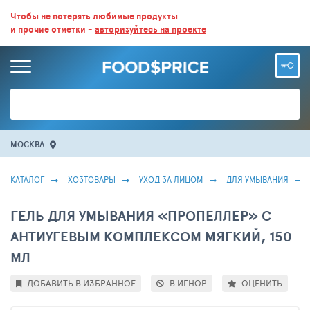
ВСЕ СКИДКИ И ВЫГОДНЫЕ ЦЕНЫ НА ПРОДУКТЫ В МАГАЗИНАХ.
Чтобы не потерять любимые продукты
и прочие отметки -
авторизуйтесь на проекте
БОЛЬШЕ 100 000 ТОВАРОВ. ЕЖЕДНЕВНОЕ ОБНОВЛЕНИЕ ЦЕН.
МОСКВА
КАТАЛОГ
ХОЗТОВАРЫ
УХОД ЗА ЛИЦОМ
ДЛЯ УМЫВАНИЯ
ГЕЛЬ ДЛЯ УМЫВАНИЯ «ПРОПЕЛЛЕР» С
АНТИУГЕВЫМ КОМПЛЕКСОМ МЯГКИЙ, 150
МЛ
ДОБАВИТЬ В ИЗБРАННОЕ
В ИГНОР
ОЦЕНИТЬ