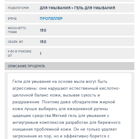
ДЛЯ УМЫВАНИЯ
>
ГЕЛЬ ДЛЯ УМЫВАНИЯ
ПОДКАТЕГОРИЯ
ПРОПЕЛЛЕР
БРЕНД
МАССА НЕТТО,
150
ГРАММ
150
ОБЪЁМ, МЛ
К-ВО В УПАКОВКЕ,
1
ШТ
ОПИСАНИЕ ПРОДУКТА
Гели для умывания на основе мыла могут быть
агрессивны: они нарушают естественный кислотно-
щелочной баланс кожи, вызывая сухость и
раздражение. Поэтому даже обладателям жирной
кожи лучше выбирать для ежедневной рутины
щадящие средства.Мягкий гель для умывания с
антиугревым комплексом разработан для бережного
очищения проблемной кожи. Он не только удаляет
загрязнения из пор, но и эффективно борется с