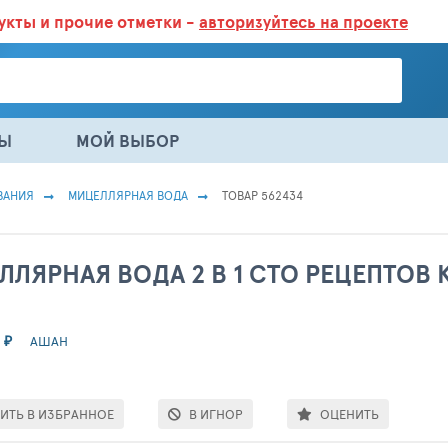
дукты
и прочие отметки -
авторизуйтесь на проекте
ГАЗИНАХ.
БОЛЬШЕ 100 000 ТОВАРОВ. ЕЖЕДНЕВНОЕ ОБНОВЛЕНИЕ 
НЫ
МОЙ ВЫБОР
ВАНИЯ
МИЦЕЛЛЯРНАЯ ВОДА
ТОВАР 562434
ЛЛЯРНАЯ ВОДА 2 В 1 СТО РЕЦЕПТОВ 
0
₽
АШАН
ИТЬ В ИЗБРАННОЕ
В ИГНОР
ОЦЕНИТЬ