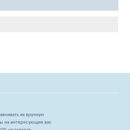
равнивать их вручную
ны на интересующие вас
0% на товарах