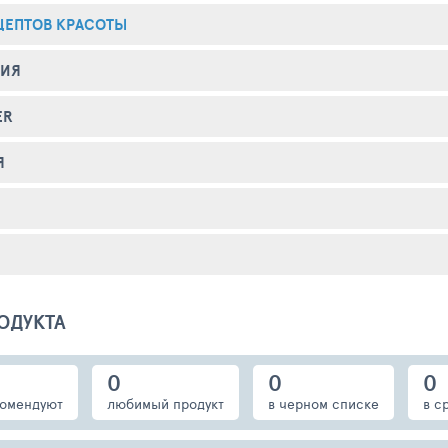
ЦЕПТОВ КРАСОТЫ
НИЯ
ER
Я
ОДУКТА
0
0
0
омендуют
любимый продукт
в черном списке
в с