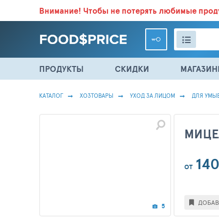
Внимание!
Чтобы не потерять любимые про
ВСЕ СКИДКИ И ВЫГОДНЫЕ ЦЕНЫ НА ПРОДУКТЫ В МА
ПРОДУКТЫ
СКИДКИ
МАГАЗИ
КАТАЛОГ
ХОЗТОВАРЫ
УХОД ЗА ЛИЦОМ
ДЛЯ УМЫ
МИЦЕ
14
ОТ
ДОБАВ
5