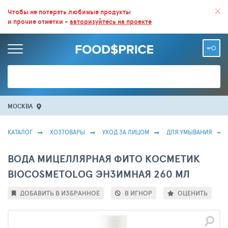
ВСЕ СКИДКИ И ВЫГОДНЫЕ ЦЕНЫ НА ПРОДУКТЫ В МАГАЗИНАХ.
Чтобы не потерять любимые продукты
и прочие отметки -
авторизуйтесь на проекте
БОЛЬШЕ 100 000 ТОВАРОВ. ЕЖЕДНЕВНОЕ ОБНОВЛЕНИЕ ЦЕН.
МОСКВА
КАТАЛОГ
ХОЗТОВАРЫ
УХОД ЗА ЛИЦОМ
ДЛЯ УМЫВАНИЯ
ВОДА МИЦЕЛЛЯРНАЯ ФИТО КОСМЕТИК
BIOCOSMETOLOG ЭНЗИМНАЯ 260 МЛ
ДОБАВИТЬ В ИЗБРАННОЕ
В ИГНОР
ОЦЕНИТЬ