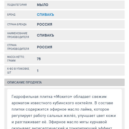
МЫЛО
ПОДКАТЕГОРИЯ
СПИВАКЪ
БРЕНД
РОССИЯ
СТРАНА БРЕНДА
НАИМЕНОВАНИЕ
СПИВАКЪ
ПРОИЗВОДИТЕЛЯ
СТРАНА
РОССИЯ
ПРОИЗВОДИТЕЛЯ
МАССА НЕТТО,
75
ГРАММ
К-ВО В УПАКОВКЕ,
1
ШТ
ОПИСАНИЕ ПРОДУКТА
Гидрофильная плитка «Мохито» обладает свежим
ароматом известного кубинского коктейля. В составе
плитки содержится эфирное масло лайма, которое
регулирует работу сальных желёз, улучшает цвет кожи
и разглаживает её. Эфирное масло мяты курчавой
оказывает антисептический и тонизирующий эффект,