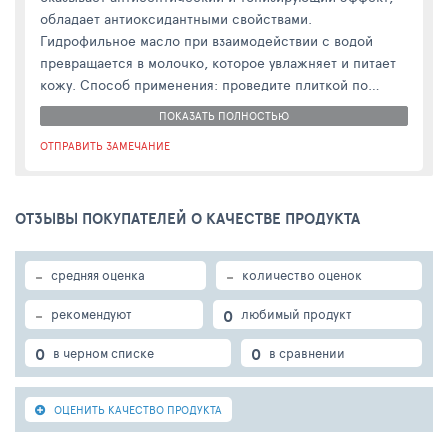
обладает антиоксидантными свойствами.
Гидрофильное масло при взаимодействии с водой
превращается в молочко, которое увлажняет и питает
кожу. Способ применения: проведите плиткой по
предварительно очищенной влажной коже
ПОКАЗАТЬ ПОЛНОСТЬЮ
(рекомендуется перед этим подержать средство под
ОТПРАВИТЬ ЗАМЕЧАНИЕ
струёй горячей воды, чтобы масло подтаяло и
превратилось в молочко), равномерно распределите
массирующими движениями, подержите 2–3 минуты,
ОТЗЫВЫ ПОКУПАТЕЛЕЙ О КАЧЕСТВЕ ПРОДУКТА
смойте тёплой водой. Состав: масла какао, ши
(карите), эмульсионный воск, эфирные масла лайма,
мяты курчавой.
-
-
средняя оценка
количество оценок
-
0
рекомендуют
любимый продукт
0
0
в черном списке
в сравнении
ОЦЕНИТЬ КАЧЕСТВО ПРОДУКТА