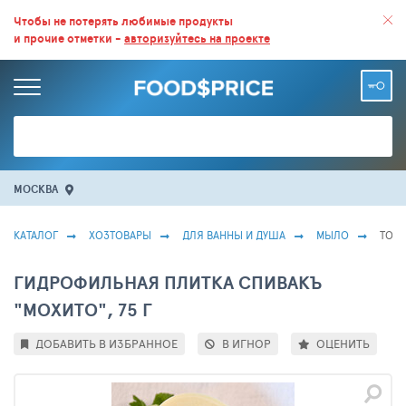
ВСЕ СКИДКИ И ВЫГОДНЫЕ ЦЕНЫ НА ПРОДУКТЫ В МАГАЗИНАХ.
Чтобы не потерять любимые продукты
и прочие отметки -
авторизуйтесь на проекте
БОЛЬШЕ 100 000 ТОВАРОВ. ЕЖЕДНЕВНОЕ ОБНОВЛЕНИЕ ЦЕН.
МОСКВА
КАТАЛОГ
ХОЗТОВАРЫ
ДЛЯ ВАННЫ И ДУША
МЫЛО
ТОВА
ГИДРОФИЛЬНАЯ ПЛИТКА СПИВАКЪ
"МОХИТО", 75 Г
ДОБАВИТЬ В ИЗБРАННОЕ
В ИГНОР
ОЦЕНИТЬ