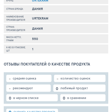
URTEKRAM
БРЕНД
ДАНИЯ
СТРАНА БРЕНДА
НАИМЕНОВАНИЕ
URTEKRAM
ПРОИЗВОДИТЕЛЯ
СТРАНА
ДАНИЯ
ПРОИЗВОДИТЕЛЯ
МАССА НЕТТО,
550
ГРАММ
К-ВО В УПАКОВКЕ,
1
ШТ
ОТЗЫВЫ ПОКУПАТЕЛЕЙ О КАЧЕСТВЕ ПРОДУКТА
-
-
средняя оценка
количество оценок
-
0
рекомендуют
любимый продукт
0
0
в черном списке
в сравнении
ОЦЕНИТЬ КАЧЕСТВО ПРОДУКТА