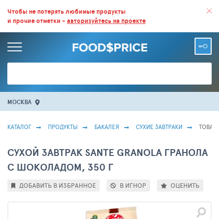
ВСЕ СКИДКИ И ВЫГОДНЫЕ ЦЕНЫ НА ПРОДУКТЫ В МАГАЗИНАХ.
Чтобы не потерять любимые продукты
и прочие отметки -
авторизуйтесь на проекте
БОЛЬШЕ 100 000 ТОВАРОВ. ЕЖЕДНЕВНОЕ ОБНОВЛЕНИЕ ЦЕН.
МОСКВА
КАТАЛОГ
ПРОДУКТЫ
БАКАЛЕЯ
СУХИЕ ЗАВТРАКИ
ТОВАР 
СУХОЙ ЗАВТРАК SANTE GRANOLA ГРАНОЛА
С ШОКОЛАДОМ, 350 Г
ДОБАВИТЬ В ИЗБРАННОЕ
В ИГНОР
ОЦЕНИТЬ