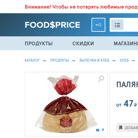
Внимание!
Чтобы не потерять любимые про
ВСЕ СКИДКИ И ВЫГОДНЫЕ ЦЕНЫ НА ПРОДУКТЫ В МА
ПРОДУКТЫ
СКИДКИ
МАГАЗИ
КАТАЛОГ
ПРОДУКТЫ
ВЫПЕЧКА И ХЛЕБ
ХЛЕБ
ПАЛЯ
47
₽
ОТ
ДОБАВ
9