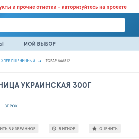
дукты
и прочие отметки -
авторизуйтесь на проекте
ГАЗИНАХ.
БОЛЬШЕ 100 000 ТОВАРОВ. ЕЖЕДНЕВНОЕ ОБНОВЛЕНИЕ 
НЫ
МОЙ ВЫБОР
ХЛЕБ ПШЕНИЧНЫЙ
ТОВАР 566812
НИЦА УКРАИНСКАЯ 300Г
ВПРОК
ИТЬ В ИЗБРАННОЕ
В ИГНОР
ОЦЕНИТЬ