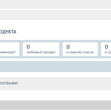
ОДУКТА
0
0
0
омендуют
любимый продукт
в черном списке
в с
Е ПЕРВЫМИ!