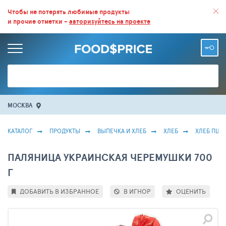
ВСЕ СКИДКИ И ВЫГОДНЫЕ ЦЕНЫ НА ПРОДУКТЫ В МАГАЗИНАХ.
Чтобы не потерять любимые продукты
и прочие отметки -
авторизуйтесь на проекте
БОЛЬШЕ 100 000 ТОВАРОВ. ЕЖЕДНЕВНОЕ ОБНОВЛЕНИЕ ЦЕН.
МОСКВА
КАТАЛОГ
ПРОДУКТЫ
ВЫПЕЧКА И ХЛЕБ
ХЛЕБ
ХЛЕБ ПШ
ПАЛЯНИЦА УКРАИНСКАЯ ЧЕРЕМУШКИ 700
Г
ДОБАВИТЬ В ИЗБРАННОЕ
В ИГНОР
ОЦЕНИТЬ