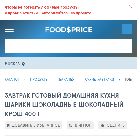
ВСЕ СКИДКИ И ВЫГОДНЫЕ ЦЕНЫ НА ПРОДУКТЫ В МАГАЗИНАХ.
Чтобы не потерять любимые продукты
и прочие отметки -
авторизуйтесь на проекте
БОЛЬШЕ 100 000 ТОВАРОВ. ЕЖЕДНЕВНОЕ ОБНОВЛЕНИЕ ЦЕН.
МОСКВА
КАТАЛОГ
ПРОДУКТЫ
БАКАЛЕЯ
СУХИЕ ЗАВТРАКИ
ТОВАР 
ЗАВТРАК ГОТОВЫЙ ДОМАШНЯЯ КУХНЯ
ШАРИКИ ШОКОЛАДНЫЕ ШОКОЛАДНЫЙ
КРОШ 400 Г
ДОБАВИТЬ В ИЗБРАННОЕ
В ИГНОР
ОЦЕНИТЬ