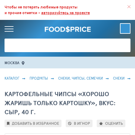
ВСЕ СКИДКИ И ВЫГОДНЫЕ ЦЕНЫ НА ПРОДУКТЫ В МАГАЗИНАХ.
Чтобы не потерять любимые продукты
и прочие отметки -
авторизуйтесь на проекте
БОЛЬШЕ 100 000 ТОВАРОВ. ЕЖЕДНЕВНОЕ ОБНОВЛЕНИЕ ЦЕН.
МОСКВА
КАТАЛОГ
ПРОДУКТЫ
СНЕКИ, ЧИПСЫ, СЕМЕЧКИ
СНЕКИ
КАРТОФЕЛЬНЫЕ ЧИПСЫ «ХОРОШО
ЖАРИШЬ ТОЛЬКО КАРТОШКУ», ВКУС:
СЫР, 40 Г.
ДОБАВИТЬ В ИЗБРАННОЕ
В ИГНОР
ОЦЕНИТЬ