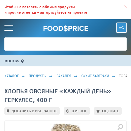
ВСЕ СКИДКИ И ВЫГОДНЫЕ ЦЕНЫ НА ПРОДУКТЫ В МАГАЗИНАХ.
Чтобы не потерять любимые продукты
и прочие отметки -
авторизуйтесь на проекте
БОЛЬШЕ 100 000 ТОВАРОВ. ЕЖЕДНЕВНОЕ ОБНОВЛЕНИЕ ЦЕН.
МОСКВА
КАТАЛОГ
ПРОДУКТЫ
БАКАЛЕЯ
СУХИЕ ЗАВТРАКИ
ТОВАР 
ХЛОПЬЯ ОВСЯНЫЕ «КАЖДЫЙ ДЕНЬ»
ГЕРКУЛЕС, 400 Г
ДОБАВИТЬ В ИЗБРАННОЕ
В ИГНОР
ОЦЕНИТЬ