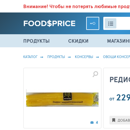
Внимание!
Чтобы не потерять любимые про
ВСЕ СКИДКИ И ВЫГОДНЫЕ ЦЕНЫ НА ПРОДУКТЫ В МА
ПРОДУКТЫ
СКИДКИ
МАГАЗИ
КАТАЛОГ
ПРОДУКТЫ
КОНСЕРВЫ
ОВОЩИ КОНСЕ
РЕДИ
22
ОТ
ДОБАВ
4