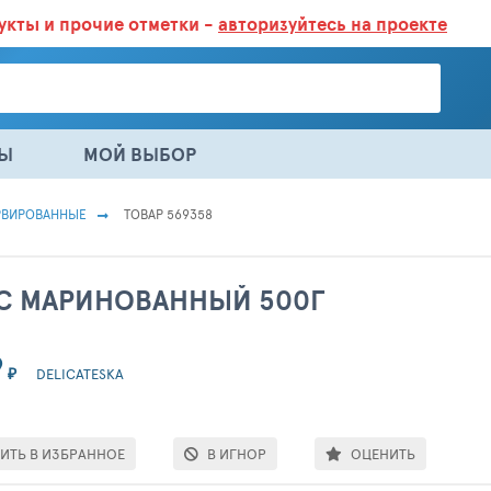
дукты
и прочие отметки -
авторизуйтесь на проекте
ГАЗИНАХ.
БОЛЬШЕ 100 000 ТОВАРОВ. ЕЖЕДНЕВНОЕ ОБНОВЛЕНИЕ 
НЫ
МОЙ ВЫБОР
РВИРОВАННЫЕ
ТОВАР 569358
С МАРИНОВАННЫЙ 500Г
9
₽
DELICATESKA
ИТЬ В ИЗБРАННОЕ
В ИГНОР
ОЦЕНИТЬ