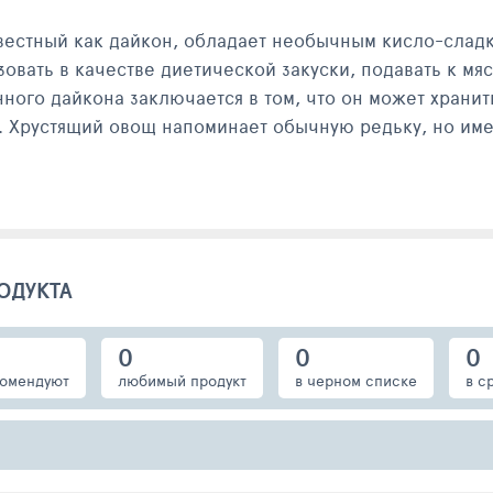
естный как дайкон, обладает необычным кисло-сладки
вать в качестве диетической закуски, подавать к мя
ого дайкона заключается в том, что он может хранит
. Хрустящий овощ напоминает обычную редьку, но име
ОДУКТА
0
0
0
омендуют
любимый продукт
в черном списке
в с