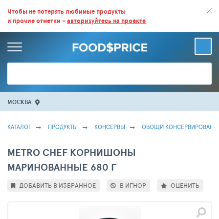
ВСЕ СКИДКИ И ВЫГОДНЫЕ ЦЕНЫ НА ПРОДУКТЫ В МАГАЗИНАХ.
Чтобы не потерять любимые продукты
и прочие отметки -
авторизуйтесь на проекте
БОЛЬШЕ 100 000 ТОВАРОВ. ЕЖЕДНЕВНОЕ ОБНОВЛЕНИЕ ЦЕН.
МОСКВА
КАТАЛОГ
ПРОДУКТЫ
КОНСЕРВЫ
ОВОЩИ КОНСЕРВИРОВАНН
METRO CHEF КОРНИШОНЫ
МАРИНОВАННЫЕ 680 Г
ДОБАВИТЬ В ИЗБРАННОЕ
В ИГНОР
ОЦЕНИТЬ