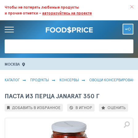
ВСЕ СКИДКИ И ВЫГОДНЫЕ ЦЕНЫ НА ПРОДУКТЫ В МАГАЗИНАХ.
Чтобы не потерять любимые продукты
и прочие отметки -
авторизуйтесь на проекте
БОЛЬШЕ 100 000 ТОВАРОВ. ЕЖЕДНЕВНОЕ ОБНОВЛЕНИЕ ЦЕН.
МОСКВА
КАТАЛОГ
ПРОДУКТЫ
КОНСЕРВЫ
ОВОЩИ КОНСЕРВИРОВАНН
ПАСТА ИЗ ПЕРЦА JANARAT 350 Г
ДОБАВИТЬ В ИЗБРАННОЕ
В ИГНОР
ОЦЕНИТЬ