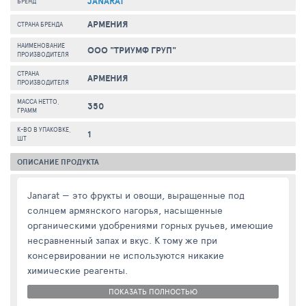
JANARAT
БРЕНД
АРМЕНИЯ
СТРАНА БРЕНДА
НАИМЕНОВАНИЕ
ООО "ТРИУМФ ГРУП"
ПРОИЗВОДИТЕЛЯ
СТРАНА
АРМЕНИЯ
ПРОИЗВОДИТЕЛЯ
МАССА НЕТТО,
350
ГРАММ
К-ВО В УПАКОВКЕ,
1
ШТ
ОПИСАНИЕ ПРОДУКТА
Janarat — это фрукты и овощи, выращенные под
солнцем армянского нагорья, насыщенные
органическими удобрениями горных ручьев, имеющие
несравненный запах и вкус. К тому же при
консервировании не используются никакие
химические реагенты.
ПОКАЗАТЬ ПОЛНОСТЬЮ