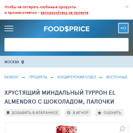
ВСЕ СКИДКИ И ВЫГОДНЫЕ ЦЕНЫ НА ПРОДУКТЫ В МАГАЗИНАХ.
Чтобы не потерять любимые продукты
и прочие отметки -
авторизуйтесь на проекте
БОЛЬШЕ 100 000 ТОВАРОВ. ЕЖЕДНЕВНОЕ ОБНОВЛЕНИЕ ЦЕН.
МОСКВА
КАТАЛОГ
ПРОДУКТЫ
КОНДИТЕРСКИЙ ОТДЕЛ
ВОСТОЧНЫЕ С
ХРУСТЯЩИЙ МИНДАЛЬНЫЙ ТУРРОН EL
ALMENDRO С ШОКОЛАДОМ, ПАЛОЧКИ
ДОБАВИТЬ В ИЗБРАННОЕ
В ИГНОР
ОЦЕНИТЬ