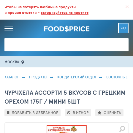
ВСЕ СКИДКИ И ВЫГОДНЫЕ ЦЕНЫ НА ПРОДУКТЫ В МАГАЗИНАХ.
Чтобы не потерять любимые продукты
и прочие отметки -
авторизуйтесь на проекте
БОЛЬШЕ 100 000 ТОВАРОВ. ЕЖЕДНЕВНОЕ ОБНОВЛЕНИЕ ЦЕН.
МОСКВА
КАТАЛОГ
ПРОДУКТЫ
КОНДИТЕРСКИЙ ОТДЕЛ
ВОСТОЧНЫЕ С
ЧУРЧХЕЛА АССОРТИ 5 ВКУСОВ С ГРЕЦКИМ
ОРЕХОМ 175Г / МИНИ 5ШТ
ДОБАВИТЬ В ИЗБРАННОЕ
В ИГНОР
ОЦЕНИТЬ