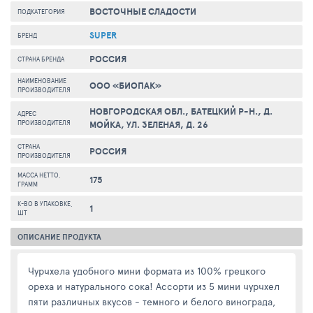
ВОСТОЧНЫЕ СЛАДОСТИ
ПОДКАТЕГОРИЯ
SUPER
БРЕНД
РОССИЯ
СТРАНА БРЕНДА
НАИМЕНОВАНИЕ
ООО «БИОПАК»
ПРОИЗВОДИТЕЛЯ
НОВГОРОДСКАЯ ОБЛ., БАТЕЦКИЙ Р-Н., Д.
АДРЕС
ПРОИЗВОДИТЕЛЯ
МОЙКА, УЛ. ЗЕЛЕНАЯ, Д. 26
СТРАНА
РОССИЯ
ПРОИЗВОДИТЕЛЯ
МАССА НЕТТО,
175
ГРАММ
К-ВО В УПАКОВКЕ,
1
ШТ
ОПИСАНИЕ ПРОДУКТА
Чурчхела удобного мини формата из 100% грецкого
ореха и натурального сока! Ассорти из 5 мини чурчхел
пяти различных вкусов - темного и белого винограда,