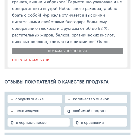
граната, вишни и абрикоса! Герметично упакована и не
содержит нити внутри! Небольшого размера, удобно
брать с собой! Чурчхела отличается высокими
питательными свойствами благодаря большому
содержанию глюкозы и фруктозы от 30 до 52 %,
растительных жиров, белков, органических кислот,
пищевых волокон, клетчатки и витаминов! Очень
питательное и вкусное восточное лакомство! Отличная
ПОКАЗАТЬ ПОЛНОСТЬЮ
идея для вкусного подарка!!!
ОТПРАВИТЬ ЗАМЕЧАНИЕ
ОТЗЫВЫ ПОКУПАТЕЛЕЙ О КАЧЕСТВЕ ПРОДУКТА
-
-
средняя оценка
количество оценок
-
0
рекомендуют
любимый продукт
0
0
в черном списке
в сравнении