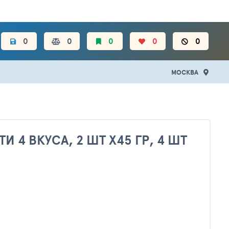
ЦЕН.
0
0
0
0
0
МОСКВА
4 ВКУСА, 2 ШТ Х45 ГР, 4 ШТ