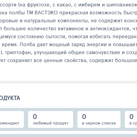
орти (на фруктозе, с какао, с имбирем и шиповником, с
ерна полбы ТМ ВАСТЭКО прекрасная возможность быстр
здоровые и натуральные компоненты, не содержит конс
 большее количество витаминов и антиоксидантов, чт
щемуся состоянию сытости, помогая избегать перееда
 время. Полба дает мощный заряд энергии и повышае
 L триптофан, улучшающий общее самочувствие и со
кт сохраняет все ценные свойства, содержит большое
ОДУКТА
0
0
0
омендуют
любимый продукт
в черном списке
в с