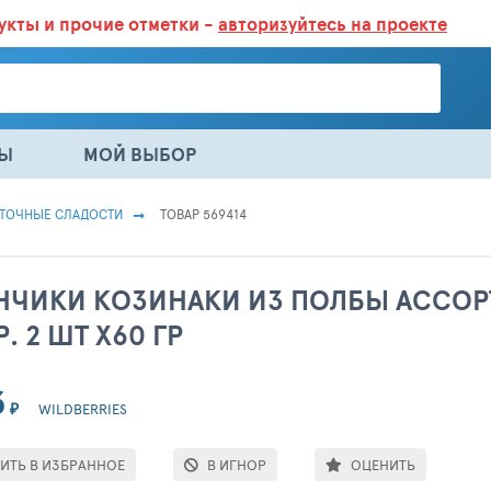
дукты
и прочие отметки -
авторизуйтесь на проекте
ГАЗИНАХ.
БОЛЬШЕ 100 000 ТОВАРОВ. ЕЖЕДНЕВНОЕ ОБНОВЛЕНИЕ 
НЫ
МОЙ ВЫБОР
ТОЧНЫЕ СЛАДОСТИ
ТОВАР 569414
НЧИКИ КОЗИНАКИ ИЗ ПОЛБЫ АССОРТИ 
Р. 2 ШТ Х60 ГР
3
₽
WILDBERRIES
ИТЬ В ИЗБРАННОЕ
В ИГНОР
ОЦЕНИТЬ