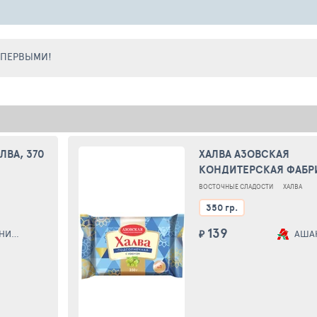
Е ПЕРВЫМИ!
ЛВА, 370
ХАЛВА АЗОВСКАЯ
КОНДИТЕРСКАЯ ФАБР
ПОДСОЛНЕЧНАЯ С И
ВОСТОЧНЫЕ СЛАДОСТИ
ХАЛВА
350Г
350 гр.
139
КИЙ
₽
АША