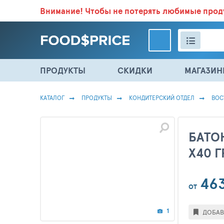
Внимание!
Чтобы не потерять любимые про
ВСЕ СКИДКИ И ВЫГОДНЫЕ ЦЕНЫ НА ПРОДУКТЫ В МА
ПРОДУКТЫ
СКИДКИ
МАГАЗИ
КАТАЛОГ
ПРОДУКТЫ
КОНДИТЕРСКИЙ ОТДЕЛ
ВОС
БАТО
Х40 Г
46
ОТ
1
ДОБАВ