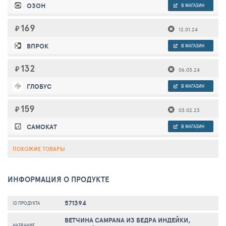
ОЗОН
В МАГАЗИН
169
₽
12.01.24
ВПРОК
В МАГАЗИН
132
₽
06.03.24
ГЛОБУС
В МАГАЗИН
159
₽
03.02.23
САМОКАТ
В МАГАЗИН
ПОХОЖИЕ ТОВАРЫ
ИНФОРМАЦИЯ О ПРОДУКТЕ
571394
ID ПРОДУКТА
ВЕТЧИНА CAMPANA ИЗ БЕДРА ИНДЕЙКИ,
НАЗВАНИЕ