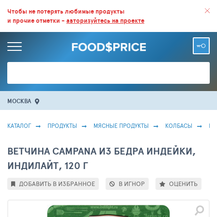
ВСЕ СКИДКИ И ВЫГОДНЫЕ ЦЕНЫ НА ПРОДУКТЫ В МАГАЗИНАХ.
Чтобы не потерять любимые продукты
и прочие отметки -
авторизуйтесь на проекте
БОЛЬШЕ 100 000 ТОВАРОВ. ЕЖЕДНЕВНОЕ ОБНОВЛЕНИЕ ЦЕН.
МОСКВА
КАТАЛОГ
ПРОДУКТЫ
МЯСНЫЕ ПРОДУКТЫ
КОЛБАСЫ
ВЕ
ВЕТЧИНА CAMPANA ИЗ БЕДРА ИНДЕЙКИ,
ИНДИЛАЙТ, 120 Г
ДОБАВИТЬ В ИЗБРАННОЕ
В ИГНОР
ОЦЕНИТЬ