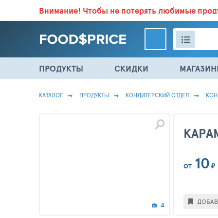
Внимание!
Чтобы не потерять любимые про
ВСЕ СКИДКИ И ВЫГОДНЫЕ ЦЕНЫ НА ПРОДУКТЫ В МА
ПРОДУКТЫ
СКИДКИ
МАГАЗИ
КАТАЛОГ
ПРОДУКТЫ
КОНДИТЕРСКИЙ ОТДЕЛ
КОН
КАРА
10
₽
ОТ
ДОБАВ
4