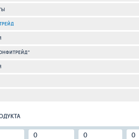
ТЫ
ТРЕЙД
Я
ОНФИТРЕЙД"
Я
ОДУКТА
0
0
0