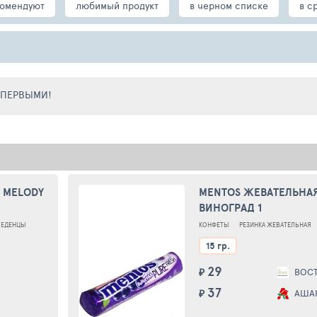
омендуют
любимый продукт
в черном списке
в с
Е ПЕРВЫМИ!
 MELODY
MENTOS ЖЕВАТЕЛЬНА
ВИНОГРАД 1
ЛЕДЕНЦЫ
КОНФЕТЫ
РЕЗИНКА ЖЕВАТЕЛЬНАЯ
15 гр.
29
₽
ВОС
37
₽
АША