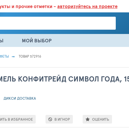
дукты
и прочие отметки -
авторизуйтесь на проекте
ГАЗИНАХ.
БОЛЬШЕ 100 000 ТОВАРОВ. ЕЖЕДНЕВНОЕ ОБНОВЛЕНИЕ 
НЫ
МОЙ ВЫБОР
ФЕТЫ
ТОВАР 572916
МЕЛЬ КОНФИТРЕЙД СИМВОЛ ГОДА, 15
ДИКСИ ДОСТАВКА
ИТЬ В ИЗБРАННОЕ
В ИГНОР
ОЦЕНИТЬ