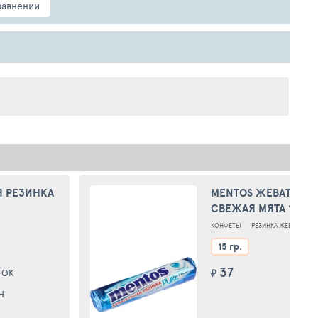
равнении
Я РЕЗИНКА
MENTOS ЖЕВАТ РЕЗ
СВЕЖАЯ МЯТА 1
КОНФЕТЫ
РЕЗИНКА ЖЕВАТЕЛЬН
15 гр.
37
ТОК
₽
А
Н