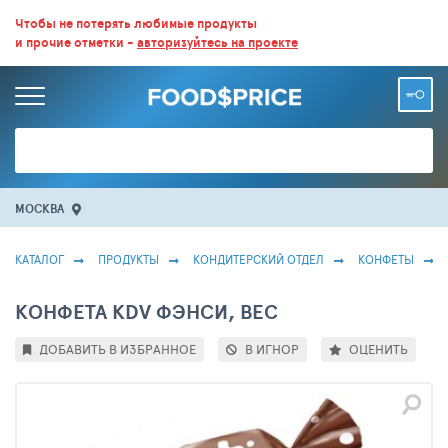
ВСЕ СКИДКИ И ВЫГОДНЫЕ ЦЕНЫ НА ПРОДУКТЫ В МАГАЗИНАХ.
Чтобы не потерять любимые продукты
и прочие отметки -
авторизуйтесь на проекте
БОЛЬШЕ 100 000 ТОВАРОВ. ЕЖЕДНЕВНОЕ ОБНОВЛЕНИЕ ЦЕН.
МОСКВА
КАТАЛОГ
ПРОДУКТЫ
КОНДИТЕРСКИЙ ОТДЕЛ
КОНФЕТЫ
КОНФЕТА KDV ФЭНСИ, ВЕС
ДОБАВИТЬ В ИЗБРАННОЕ
В ИГНОР
ОЦЕНИТЬ